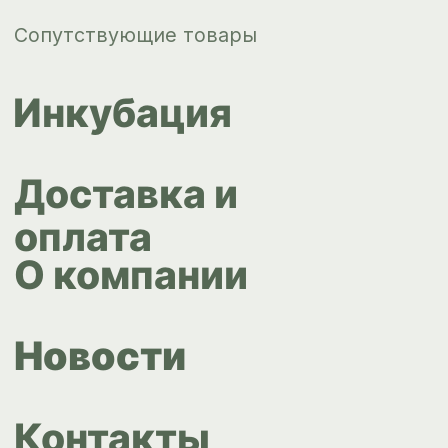
Контакты
ips66@bk.ru
+7 343 264
51 17
© ИПС «Сведловская» 2023
Политика конфиденциальности
Согласие на обработку
персональных данных
Design by
Design...ed