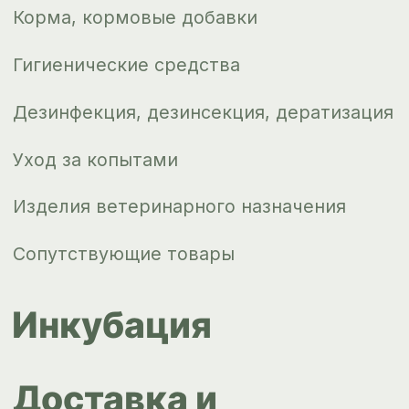
Новости
Контакты
ips66@bk.ru
+7 343 264
51 17
© ИПС «Сведловская» 2023
Политика конфиденциальности
Согласие на обработку
персональных данных
Design by
Design...ed