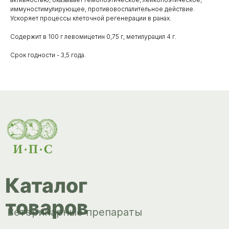
Каталог
иммуностимулирующее, противовоспалительное действие.
товаров
Ускоряет процессы клеточной регенерации в ранах.
Ветеринарные препараты
Содержит в 100 г левомицетин 0,75 г, метилурацил 4 г.
Корма, кормовые добавки
Срок годности - 3,5 года.
Гигиенические средства
Дезинфекция, дезинсекция, дератизация
Уход за копытами
Изделия ветеринарного назначения
Сопутствующие товары
Инкубация
Доставка и
оплата
О компании