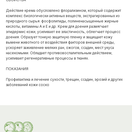
Действие крема обусловлено флорализином, который содержит
комплекс биологически активных веществ, экстрагированных из
природного сырья: фосфолипиды, полиненасыщенные жирные
кислоты, витамины А и Е и др. Крем для доения размягчает
эпидермис кожи, усиливает ее эластичность, облегчает процесс
Каталог
доения. Образует тонкую защитную пленку и защищает кожу
вымени животного от воздействия факторов внешней среды,
товаров
ускоряет заживление мелких ран, ожогов, ссадин, мест укуса
Ветеринарные препараты
насекомыми. Обладает противовоспалительным действием,
усиливает регенеративные процессы в тканях.
Корма, кормовые добавки
ПОКАЗАНИЯ
Гигиенические средства
Профилактика и лечение сухости, трещин, ссадин, эрозий и других
Дезинфекция, дезинсекция, дератизация
заболеваний кожи соско
Уход за копытами
Изделия ветеринарного назначения
Сопутствующие товары
Инкубация