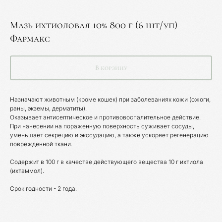
Мазь ихтиоловая 10% 800 г (6 шт/уп)
Фармакс
В корзину
Назначают животным (кроме кошек) при заболеваниях кожи (ожоги,
раны, экземы, дерматиты).
Оказывает антисептическое и противовоспалительное действие.
При нанесении на пораженную поверхность суживает сосуды,
уменьшает секрецию и экссудацию, а также ускоряет регенерацию
поврежденной ткани.
Каталог товаров
Содержит в 100 г в качестве действующего вещества 10 г ихтиола
(ихтаммол).
Ветеринарные препараты
Срок годности - 2 года.
Корма, кормовые добавки
Гигиенические средства