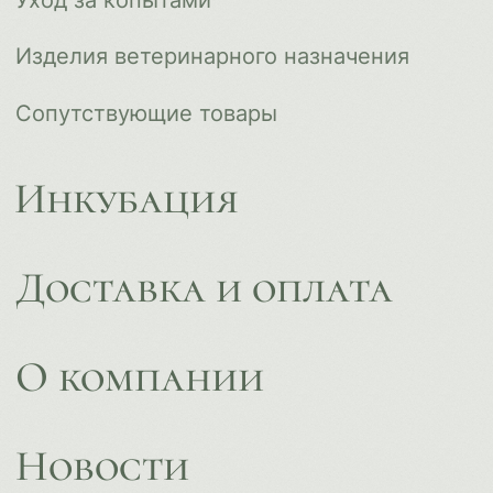
ips66@bk.ru
+7 343 264 51 17
© ИПС «Сведловская» 2023
Политика конфиденциальности
Согласие на обработку
персональных данных
Design by
Design...ed