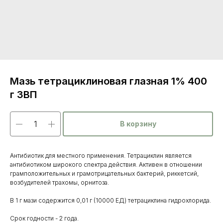
Мазь тетрациклиновая глазная 1% 400
г ЗВП
В корзину
Антибиотик для местного применения. Тетрациклин является
антибиотиком широкого спектра действия. Активен в отношении
грамположительных и грамотрицательных бактерий, риккетсий,
Каталог
возбудителей трахомы, орнитоза.
товаров
В 1 г мази содержится 0,01 г (10000 ЕД) тетрациклина гидрохлорида.
Ветеринарные препараты
Срок годности - 2 года.
Корма, кормовые добавки