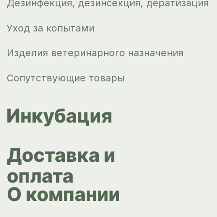
Контакты
ips66@bk.ru
+7 343 264
51 17
© ИПС «Сведловская» 2023
Политика конфиденциальности
Согласие на обработку
персональных данных
Design by
Design...ed