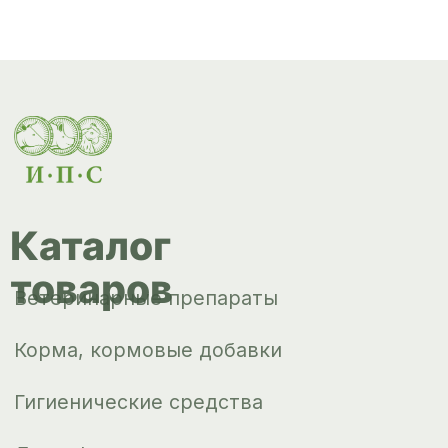
Гигиенические средства
Дезинфекция, дезинсекция, дератизация
Уход за копытами
Изделия ветеринарного назначения
Сопутствующие товары
Инкубация
Доставка и
оплата
О компании
Новости