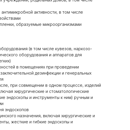
антимикробной активности, в том числе
войствами
пленки, образуемые микроорганизмами
борудования (в том числе кувезов, наркозо-
ического оборудования и аппаратов для
егких)
хностей в помещениях при проведении
 заключительной дезинфекции и генеральных
ля
исле, при совмещении в одном процессе, изделий
ключая хирургические и стоматологические
кие эндоскопы и инструменты к ним) ручным и
ми
ня эндоскопов
инского назначения, включая хирургические и
нты, жесткие и гибкие эндоскопы и