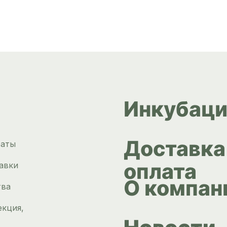
Инкубаци
Доставка
раты
оплата
авки
О компан
тва
екция,