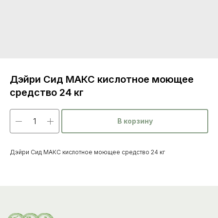
Дэйри Сид МАКС кислотное моющее
средство 24 кг
В корзину
Каталог
товаров
Дэйри Сид МАКС кислотное моющее средство 24 кг
Ветеринарные препараты
Корма, кормовые добавки
Гигиенические средства
Дезинфекция, дезинсекция, дератизация