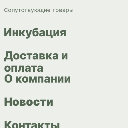
ips66@bk.ru
+7 343 264
51 17
© ИПС «Сведловская» 2023
Политика конфиденциальности
Согласие на обработку
персональных данных
Design by
Design...ed