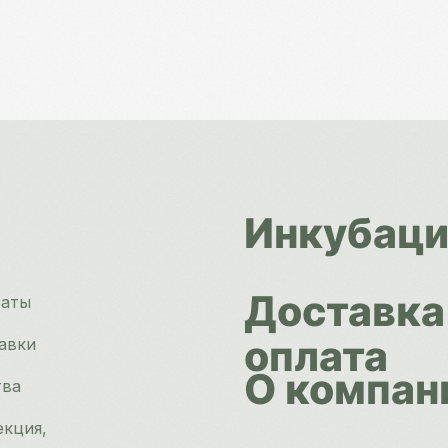
Инкубаци
Доставка
раты
оплата
авки
О компан
тва
екция,