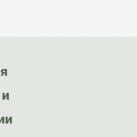
я
 и
ии