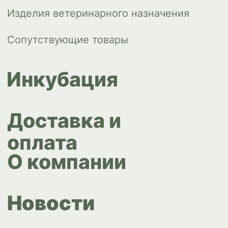
ips66@bk.ru
+7 343 264
51 17
© ИПС «Сведловская» 2023
Политика конфиденциальности
Согласие на обработку
персональных данных
Design by
Design...ed