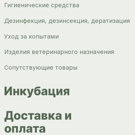
Новости
Контакты
ips66@bk.ru
+7 343 264
51 17
© ИПС «Сведловская» 2023
Политика конфиденциальности
Согласие на обработку
персональных данных
Design by
Design...ed