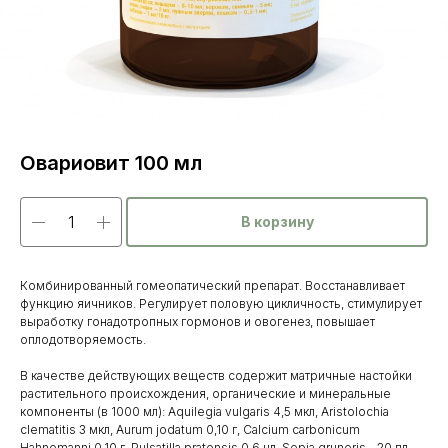
Овариовит 100 мл
В корзину
Комбинированный гомеопатический препарат. Восстанавливает
функцию яичников. Регулирует половую цикличность, стимулирует
выработку гонадотропных гормонов и овогенез, повышает
оплодотворяемость.
В качестве действующих веществ содержит матричные настойки
растительного происхождения, органические и минеральные
Каталог
компоненты (в 1000 мл): Aquilegia vulgaris 4,5 мкл, Aristolochia
clematitis 3 мкл, Aurum jodatum 0,10 г, Calcium carbonicum
товаров
Hahnemanni 0,10 г, Pulsatilla pratensis 0,6 нл, Sepia gruneris - 20 пл,