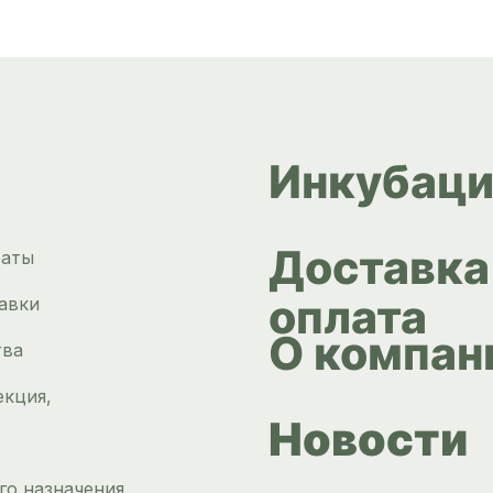
Инкубаци
Доставка
раты
оплата
авки
О компан
тва
екция,
Новости
го назначения