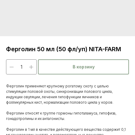
Ферголин 50 мл (50 фл/уп) NITA-FARM
В корзину
Ферголин применяют крупному рогатому скоту с целью
стимуляции половой охоты, синхронизации полового цикла,
индукции овуляции, лечения гипофункции яичников и
фолликулярных кист, нормализации полового цикла у коров.
Ферголин относят к группе гормоны гипоталамуса, гипофиза,
гонадотропины и их антагонисты.
Каталог
Ферголин в 1 мл в качестве действующего вещества содержит 0,1
мг гонадорелин ацетата, и вспомогательные вещества.