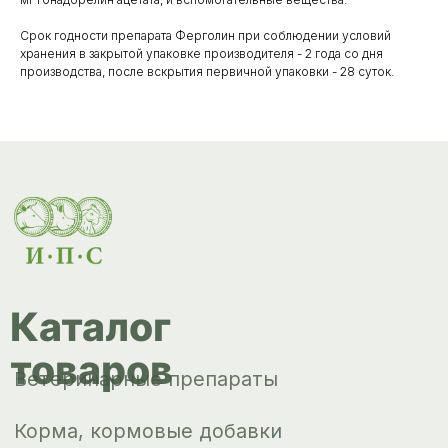
товаров
Ветеринарные препараты
Срок годности препарата Ферголин при соблюдении условий
Корма, кормовые добавки
хранения в закрытой упаковке производителя - 2 года со дня
производства, после вскрытия первичной упаковки - 28 суток.
Гигиенические средства
Дезинфекция, дезинсекция, дератизация
Уход за копытами
Изделия ветеринарного назначения
Сопутствующие товары
Инкубация
Доставка и
оплата
О компании