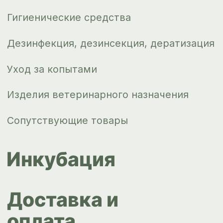
Новости
Контакты
ips66@bk.ru
+7 343 264
51 17
© ИПС «Сведловская» 2023
Политика конфиденциальности
Согласие на обработку
персональных данных
Design by
Design...ed