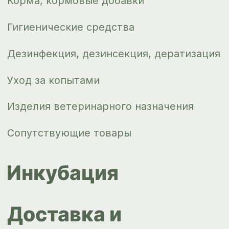
Новости
Контакты
ips66@bk.ru
+7 343 264
51 17
© ИПС «Сведловская» 2023
Политика конфиденциальности
Согласие на обработку
персональных данных
Design by
Design...ed