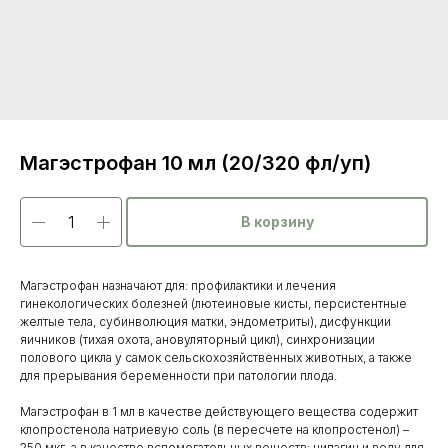
Магэстрофан 10 мл (20/320 фл/уп)
В корзину
Магэстрофан назначают для: профилактики и лечения
гинекологических болезней (лютеиновые кисты, персистентные
желтые тела, субинволюция матки, эндометриты), дисфункции
яичников (тихая охота, ановуляторный цикл), синхронизации
полового цикла у самок сельскохозяйственных животных, а также
для прерывания беременности при патологии плода.
Магэстрофан в 1 мл в качестве действующего вещества содержит
Каталог
клопростенола натриевую соль (в пересчете на клопростенол) –
250 мкг, а в качестве вспомогательных веществ: нипагин и воду для