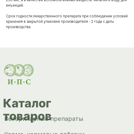
товаров
инъекций.
Ветеринарные препараты
Срок годности лекарственного препарата при соблюдении условий
Корма, кормовые добавки
хранения в закрытой упаковке производителя - 2 года с даты
производства.
Гигиенические средства
Дезинфекция, дезинсекция, дератизация
Уход за копытами
Изделия ветеринарного назначения
Сопутствующие товары
Инкубация
Доставка и
оплата
О компании