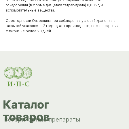
Каталог
гонадорелин (в форме диацетата тетрагидрата) 0,005 г, и
товаров
вспомогательные вещества.
Ветеринарные препараты
Срок годности Оварелина при соблюдении условий хранения в
Корма, кормовые добавки
закрытой упаковке — 2 года с даты производства, после вскрытия
флакона не более 28 дней
Гигиенические средства
Дезинфекция, дезинсекция, дератизация
Уход за копытами
Изделия ветеринарного назначения
Сопутствующие товары
Инкубация
Доставка и
оплата
О компании