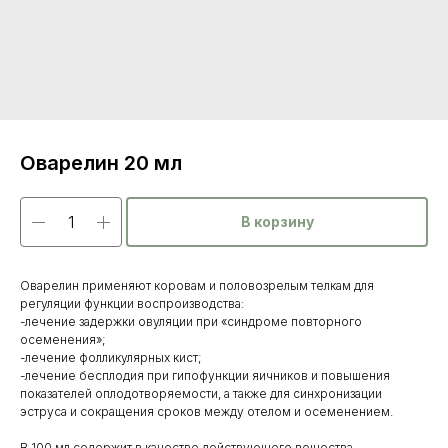
Оварелин 20 мл
В корзину
Оварелин применяют коровам и половозрелым телкам для
регуляции функции воспроизводства:
-лечение задержки овуляции при «синдроме повторного
осеменения»;
-лечение фолликулярных кист;
-лечение бесплодия при гипофункции яичников и повышения
показателей оплодотворяемости, а также для синхронизации
эструса и сокращения сроков между отелом и осеменением.
В 100 мл содержит в качестве действующего вещества