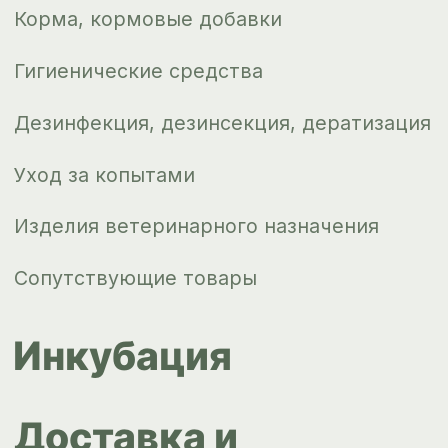
Новости
Контакты
ips66@bk.ru
+7 343 264
51 17
© ИПС «Сведловская» 2023
Политика конфиденциальности
Согласие на обработку
персональных данных
Design by
Design...ed