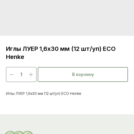
Иглы ЛУЕР 1,6х30 мм (12 шт/уп) ECO
Henke
В корзину
Каталог
товаров
Иглы ЛУЕР 1,6х30 мм (12 шт/уп) ECO Henke
Ветеринарные препараты
Корма, кормовые добавки
Гигиенические средства
Дезинфекция, дезинсекция, дератизация