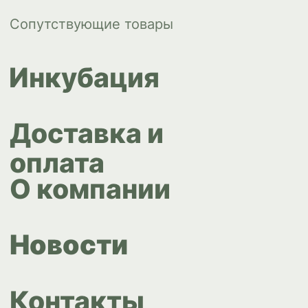
ips66@bk.ru
+7 343 264
51 17
© ИПС «Сведловская» 2023
Политика конфиденциальности
Согласие на обработку
персональных данных
Design by
Design...ed