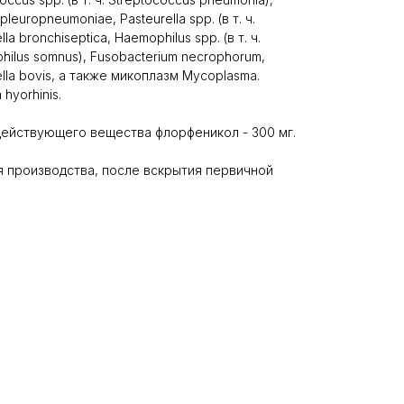
s pleuropneumoniae, Pasteurella spp. (в т. ч.
lla bronchiseptica, Haemophilus spp. (в т. ч.
hilus somnus), Fusobacterium necrophorum,
ella bovis, а также микоплазм Mycoplasma.
hyorhinis.
 действующего вещества флорфеникол - 300 мг.
ня производства, после вскрытия первичной