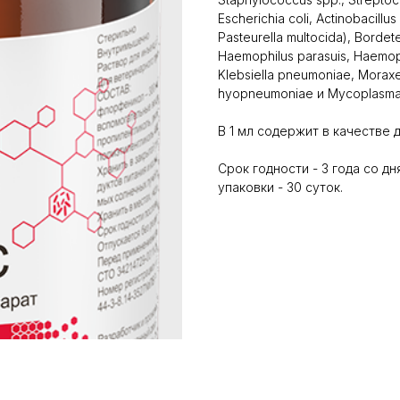
Escherichia coli, Actinobacillu
Pasteurella multоcida), Bordete
Haemophilus parasuis, Haemop
Klebsiella pneumoniae, Morax
hyopneumoniae и Mycoplasma 
В 1 мл содержит в качестве
Срок годности - 3 года со д
упаковки - 30 суток.