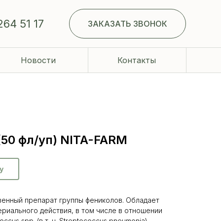
264 51 17
ЗАКАЗАТЬ ЗВОНОК
Новости
Контакты
(50 фл/уп) NITA-FARM
у
венный препарат группы фениколов. Обладает
риального действия, в том числе в отношении
occus spp. (в т. ч. Streptococcus pneumonia),