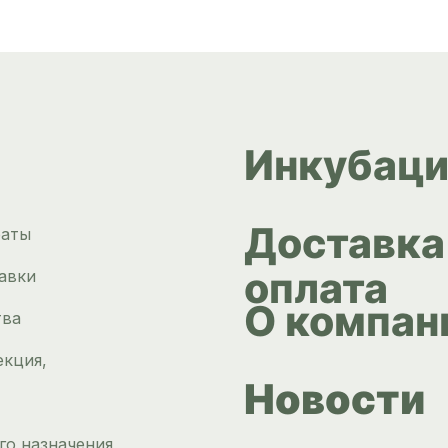
Инкубаци
Доставка
раты
оплата
авки
О компан
тва
екция,
Новости
го назначения