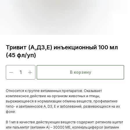
Тривит (А,Д3,Е) инъекционный 100 мл
(45 фл/уп)
В корзину
Относится к группе витаминных препаратов. Оказывает
комплексное действие на организм животных и птицы,
выражающееся в нормализации обмена веществ, профилактике
гипо- и авитаминозов А, D3, Е и заболеваний, развивающихся на их
фоне.
Каталог
В 1 мл в качестве действующих веществ содержит: ретинола ацетат
товаров
или пальмитат (витамин А) – 30000 МЕ, колекальциферол (витамин
Ветеринарные препараты