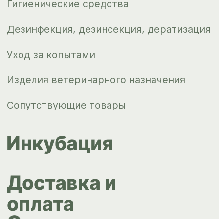
Контакты
ips66@bk.ru
+7 343 264
51 17
© ИПС «Сведловская» 2023
Политика конфиденциальности
Согласие на обработку
персональных данных
Design by
Design...ed