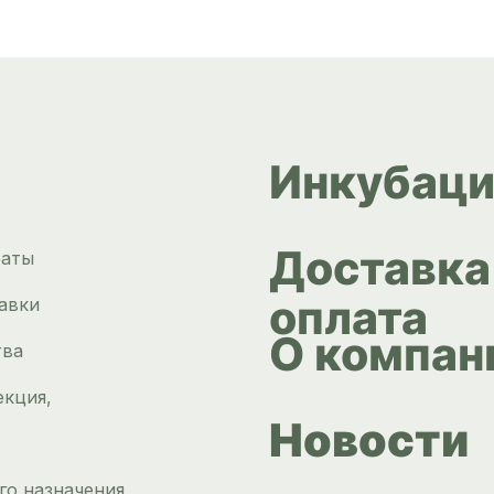
Инкубаци
Доставка
раты
оплата
авки
О компан
тва
екция,
Новости
го назначения