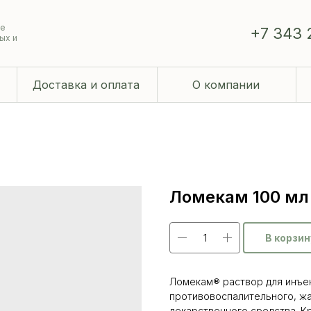
ие
+7 343 
ых и
Доставка и оплата
О компании
Ломекам 100 мл 
В корзин
Ломекам® раствор для инъе
противовоспалительного, ж
лекарственного средства. К