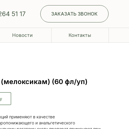
264 51 17
ЗАКАЗАТЬ ЗВОНОК
Новости
Контакты
(мелоксикам) (60 фл/уп)
у
кций применяют в качестве
аропонижающего и анальгетического
рупному рогатому скоту препарат применяют при