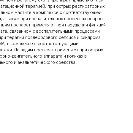
ратационной терапией, при острых респираторных
альном мастите в комплексе с соответствующей
, а также при воспалительных процессах опорно-
иньям препарат применяют при нарушении функций
ата, связанном с воспалительными процессами
при терапии послеродового сепсиса и синдрома
МА) в комплексе с соответствующими
атами. Лошадям препарат применяют при острых
орно-двигательного аппарата и коликах в
ьного и анальгетического средства.