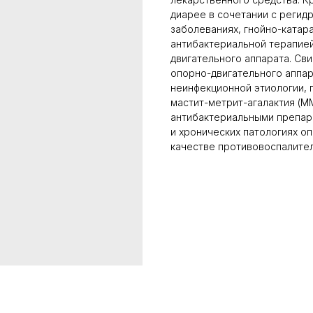
диарее в сочетании с регид
заболеваниях, гнойно-катар
антибактериальной терапией
двигательного аппарата. Св
опорно-двигательного аппар
неинфекционной этиологии, 
мастит-метрит-агалактия (М
антибактериальными препар
и хронических патологиях оп
качестве противовоспалител