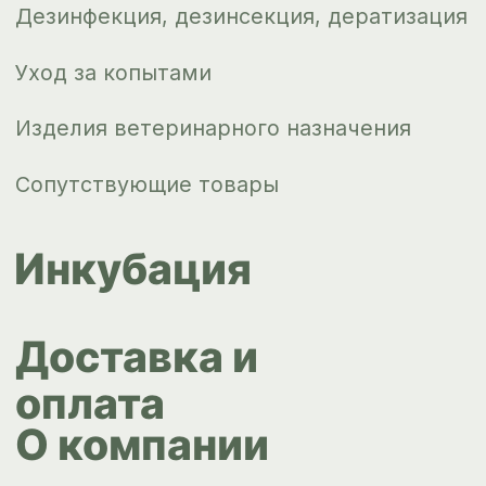
Контакты
ips66@bk.ru
+7 343 264
51 17
© ИПС «Сведловская» 2023
Политика конфиденциальности
Согласие на обработку
персональных данных
Design by
Design...ed