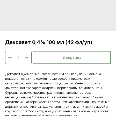
Дексавет 0,4% 100 мл (42 фл/уп)
В корзину
Дексавет 0,4% применяют животным при нарушении обмена
веществ (кетоз и токсемия после родов у овцематок и
свиноматок); воспалительных процессах, особенно опорно-
двигательного аппарата (артриты, периартриты, тендовагиниты,
бурситы, вывихи, миозиты, растяжения связок); острых
Каталог
инфекционных заболеваниях (в комбинации с антимикробными
средствами); аллергических состояниях (атопический и контактный
товаров
Ветеринарные препараты
дерматиты, крапивница, зуд, конъюнктивит); ламинитах у лошадей и
крупного рогатого скота; при укусах змей и насекомых; стрессовых
(выставки, тренировки) и шоковых состояниях.