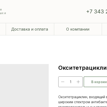
ие
+7 343 
ых и
Доставка и оплата
О компании
Окситетрацикли
В корзин
Окситетрациклин, входящий 
широким спектром антибакте
грамположительных и грамот