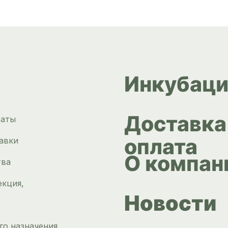
Инкубаци
Доставка
раты
оплата
авки
О компан
тва
екция,
Новости
го назначения