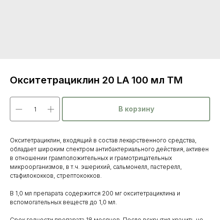
Окситетрациклин 20 LA 100 мл ТМ
В корзину
Окситетрациклин, входящий в состав лекарственного средства,
обладает широким спектром антибактериального действия, активен
в отношении грамположительных и грамотрицательных
микроорганизмов, в т.ч. эшерихий, сальмонелл, пастерелл,
стафилококков, стрептококков.
Каталог
В 1,0 мл препарата содержится 200 мг окситетрациклина и
товаров
вспомогательных веществ до 1,0 мл.
Ветеринарные препараты
Срок годности препарата 18 месяцев. После вскрытия хранить не