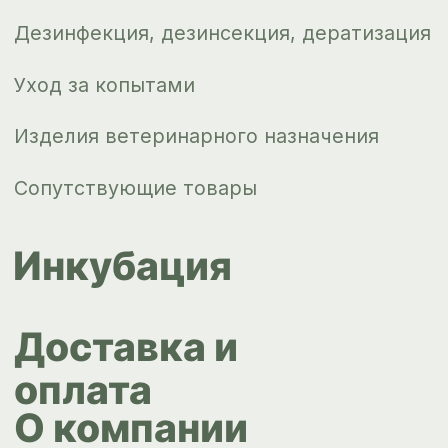
Контакты
ips66@bk.ru
+7 343 264
51 17
© ИПС «Сведловская» 2023
Политика конфиденциальности
Согласие на обработку
персональных данных
Design by
Design...ed