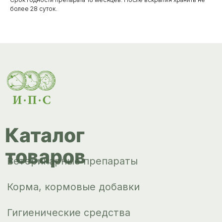
Корма, кормовые добавки
более 28 суток.
Гигиенические средства
Дезинфекция, дезинсекция, дератизация
Уход за копытами
Изделия ветеринарного назначения
Сопутствующие товары
Инкубация
Доставка и
оплата
О компании
Новости