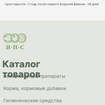
Корма, кормовые добавки
Срок годности – 3 года, после первого вскрытия флакона – 28 дней
Гигиенические средства
Дезинфекция, дезинсекция, дератизация
Уход за копытами
Изделия ветеринарного назначения
Сопутствующие товары
Инкубация
Доставка и
оплата
О компании
Новости