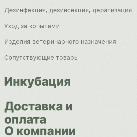
Контакты
ips66@bk.ru
+7 343 264
51 17
© ИПС «Сведловская» 2023
Политика конфиденциальности
Согласие на обработку
персональных данных
Design by
Design...ed