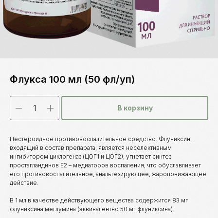
Флукса 100 мл (50 фл/уп)
В корзину
Нестероидное противовоспалительное средство. Флуниксин,
входящий в состав препарата, является неселективным
ингибитором циклогеназ (ЦОГ1 и ЦОГ2), угнетает синтез
простагландинов Е2 – медиаторов воспаления, что обуславливает
его противовоспалительное, анальгезирующее, жаропонижающее
действие.
Каталог
товаров
В 1 мл в качестве действующего вещества содержится 83 мг
Ветеринарные препараты
флуниксина меглумина (эквивалентно 50 мг флуниксина).