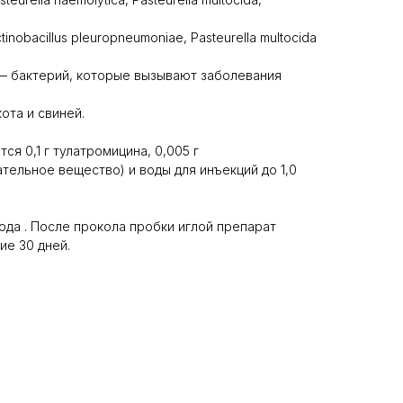
inobacillus pleuropneumoniae, Pasteurella multocida
— бактерий, которые вызывают заболевания
ота и свиней.
ся 0,1 г тулатромицина, 0,005 г
тельное вещество) и воды для инъекций до 1,0
ода . После прокола пробки иглой препарат
ие 30 дней.