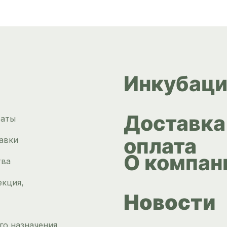
Инкубаци
Доставка
раты
оплата
авки
О компан
тва
екция,
Новости
го назначения