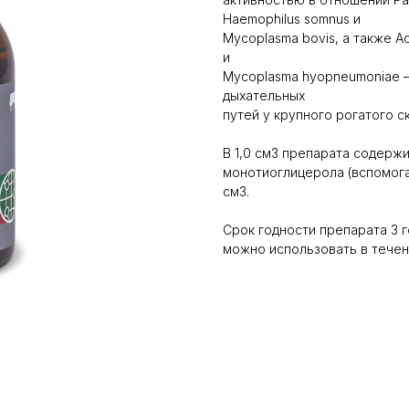
Haemophilus somnus и
Mycoplasma bovis, а также Act
и
Mycoplasma hyopneumoniae 
дыхательных
путей у крупного рогатого ск
В 1,0 см3 препарата содержит
монотиоглицерола (вспомога
см3.
Срок годности препарата 3 г
можно использовать в течен