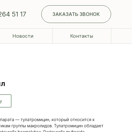
264 51 17
ЗАКАЗАТЬ ЗВОНОК
Новости
Контакты
мл
у
арата — тулатромицин, который относится к
икам группы макролидов. Тулатромицин обладает
urella haemolytica, Pasteurella multocida,