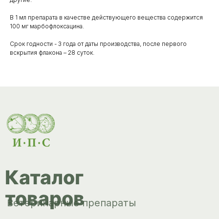
Каталог
товаров
В 1 мл препарата в качестве действующего вещества содержится
Ветеринарные препараты
100 мг марбофлоксацина.
Корма, кормовые добавки
Срок годности - 3 года от даты производства, после первого
вскрытия флакона – 28 суток.
Гигиенические средства
Дезинфекция, дезинсекция, дератизация
Уход за копытами
Изделия ветеринарного назначения
Сопутствующие товары
Инкубация
Доставка и
оплата
О компании