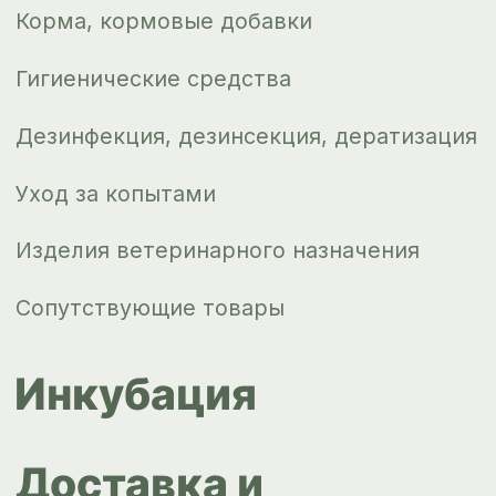
Новости
Контакты
ips66@bk.ru
+7 343 264
51 17
© ИПС «Сведловская» 2023
Политика конфиденциальности
Согласие на обработку
персональных данных
Design by
Design...ed