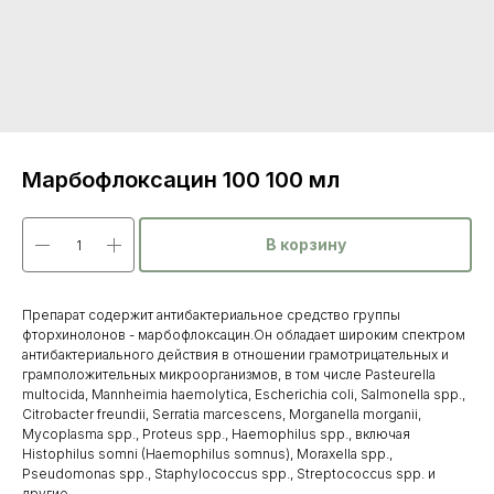
Марбофлоксацин 100 100 мл
В корзину
Препарат содержит антибактериальное средство группы
фторхинолонов - марбофлоксацин.Он обладает широким спектром
антибактериального действия в отношении грамотрицательных и
грамположительных микроорганизмов, в том числе Pasteurella
multocida, Mannheimia haemolytica, Escherichia coli, Salmonella spp.,
Citrobacter freundii, Serratia marcescens, Morganella morganii,
Mycoplasma spp., Proteus spp., Haemophilus spp., включая
Histophilus somni (Haemophilus somnus), Moraxella spp.,
Pseudomonas spp., Staphylococcus spp., Streptococcus spp. и
другие.