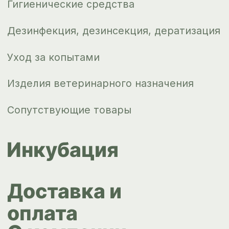
Контакты
ips66@bk.ru
+7 343 264
51 17
© ИПС «Сведловская» 2023
Политика конфиденциальности
Согласие на обработку
персональных данных
Design by
Design...ed