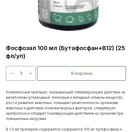
Фосфозал 100 мл (Бутафосфан+В12) (25
фл/уп)
В корзину
Комплексный препарат, оказывающий стимулирующее действие на
метаболизм (углеводный, белковый и липидный обмены веществ),
рост и развитие животных, повышает резистентность организма
животных к действию болезнетворных факторов, стимулирует
эритропоэз и обладает тонизирующим действием на организм при
Каталог
повышенных нагрузках.
товаров
В 1,0 мл препарата содержится содержится 100 мг бутафосфана и
Ветеринарные препараты