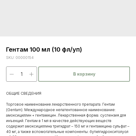
Гентам 100 мл (10 фл/уп)
SKU:
00000154
В корзину
ОБЩИЕ СВЕДЕНИЯ
Торговое наименование лекарственного препарата: Гентам
(Gentam). Международное непатентованное наименование:
амоксициллин + гентамицин. Лекарственная форма: суспензия для
инъекций. Гентам в 1 мл в качестве действующих веществ
содержит амоксициллина тригидрат – 150 мг и гентамицина сульфат –
40 мг, а также вспомогательные компоненты: бутилгидрокситолуол