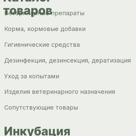
оплата
О компании
Новости
Контакты
ips66@bk.ru
+7 343 264
51 17
© ИПС «Сведловская» 2023
Политика конфиденциальности
Согласие на обработку
персональных данных
Design by
Design...ed