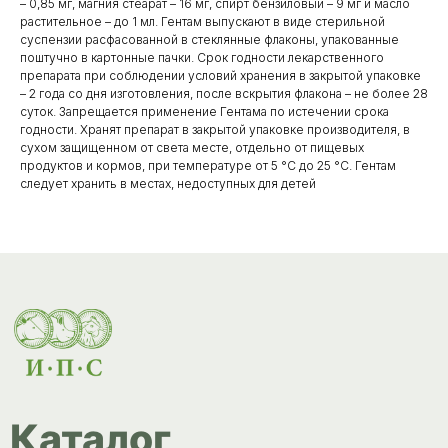
– 0,85 мг, магния стеарат – 16 мг, спирт бензиловый – 9 мг и масло
растительное – до 1 мл. Гентам выпускают в виде стерильной
суспензии расфасованной в стеклянные флаконы, упакованные
Каталог
поштучно в картонные пачки. Срок годности лекарственного
препарата при соблюдении условий хранения в закрытой упаковке
товаров
– 2 года со дня изготовления, после вскрытия флакона – не более 28
Ветеринарные препараты
суток. Запрещается применение Гентама по истечении срока
годности. Хранят препарат в закрытой упаковке производителя, в
Корма, кормовые добавки
сухом защищенном от света месте, отдельно от пищевых
продуктов и кормов, при температуре от 5 °С до 25 °С. Гентам
Гигиенические средства
следует хранить в местах, недоступных для детей
Дезинфекция, дезинсекция, дератизация
Уход за копытами
Изделия ветеринарного назначения
Сопутствующие товары
Инкубация
Доставка и