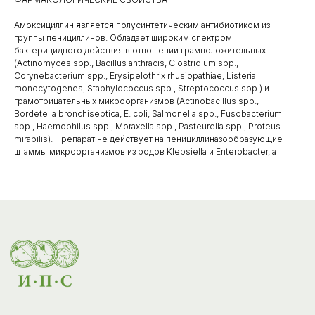
Амоксициллин является полусинтетическим антибиотиком из
группы пенициллинов. Обладает широким спектром
Каталог товаров
бактерицидного действия в отношении грамположительных
(Actinomyces spp., Bacillus anthracis, Clostridium spp.,
Corynebacterium spp., Erysipelothrix rhusiopathiae, Listeria
Ветеринарные препараты
monocytogenes, Staphylococcus spp., Streptococcus spp.) и
грамотрицательных микроорганизмов (Actinobacillus spp.,
Корма, кормовые добавки
Bordetella bronchiseptica, E. coli, Salmonella spp., Fusobacterium
spp., Haemophilus spp., Moraxella spp., Pasteurella spp., Proteus
Гигиенические средства
mirabilis). Препарат не действует на пенициллиназообразующие
штаммы микроорганизмов из родов Klebsiella и Enterobacter, а
Дезинфекция, дезинсекция, дератизация
Уход за копытами
Изделия ветеринарного назначения
Сопутствующие товары
Инкубация