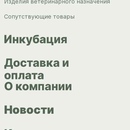
Новости
Контакты
ips66@bk.ru
+7 343 264
51 17
© ИПС «Сведловская» 2023
Политика конфиденциальности
Согласие на обработку
персональных данных
Design by
Design...ed