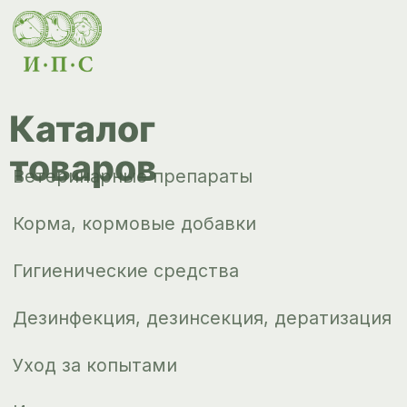
товаров
Ветеринарные препараты
Корма, кормовые добавки
Гигиенические средства
Дезинфекция, дезинсекция, дератизация
Уход за копытами
Изделия ветеринарного назначения
Сопутствующие товары
Инкубация
Доставка и
оплата
О компании