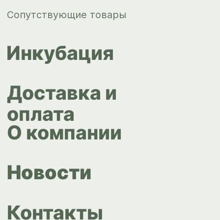
ips66@bk.ru
+7 343 264
51 17
© ИПС «Сведловская» 2023
Политика конфиденциальности
Согласие на обработку
персональных данных
Design by
Design...ed