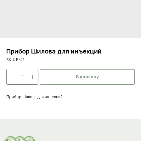
Прибор Шилова для инъекций
SKU:
В-41
В корзину
Каталог
товаров
Прибор Шилова для инъекций
Ветеринарные препараты
Корма, кормовые добавки
Гигиенические средства
Дезинфекция, дезинсекция, дератизация