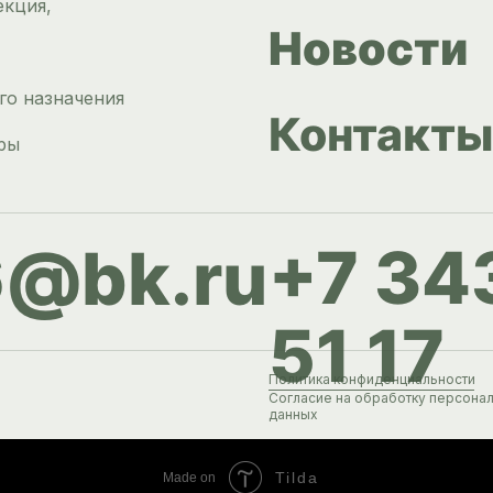
екция,
Новости
го назначения
Контакты
ры
+7 34
6@bk.ru
51 17
Политика конфиденциальности
Согласие на обработку персона
данных
Tilda
Made on