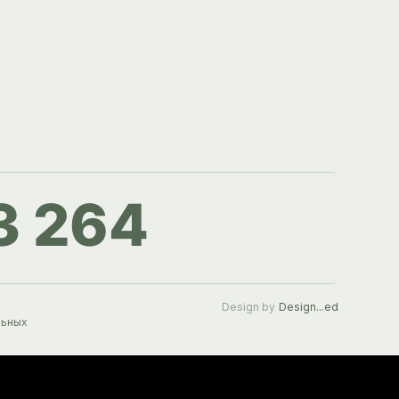
3 264
Design by
Design...ed
льных