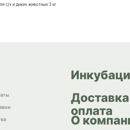
 с/х и диких животных 3 кг
Инкубаци
Доставка
раты
оплата
авки
О компан
тва