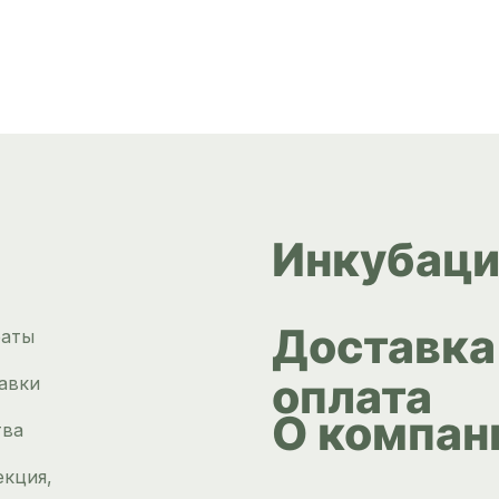
Инкубаци
Доставка
раты
оплата
авки
О компан
тва
екция,