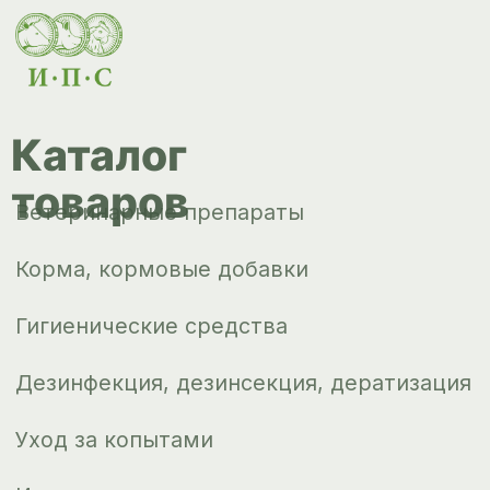
товаров
Ветеринарные препараты
Корма, кормовые добавки
Гигиенические средства
Дезинфекция, дезинсекция, дератизация
Уход за копытами
Изделия ветеринарного назначения
Сопутствующие товары
Инкубация
Доставка и
оплата
О компании