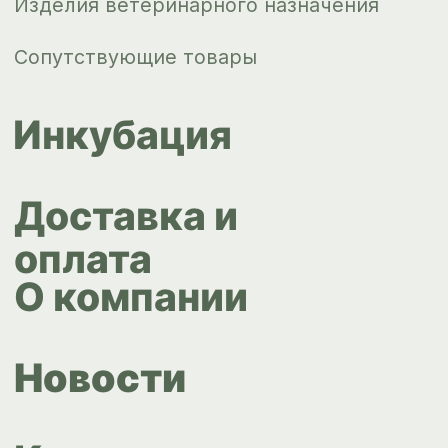
Новости
Контакты
ips66@bk.ru
+7 343 264
51 17
© ИПС «Сведловская» 2023
Политика конфиденциальности
Согласие на обработку
персональных данных
Design by
Design...ed