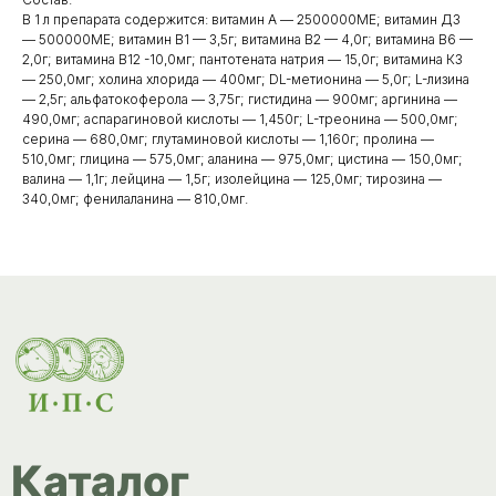
В 1 л препарата содержится: витамин А — 2500000МЕ; витамин Д3
— 500000МЕ; витамин В1 — 3,5г; витамина В2 — 4,0г; витамина В6 —
Каталог
2,0г; витамина В12 -10,0мг; пантотената натрия — 15,0г; витамина К3
— 250,0мг; холина хлорида — 400мг; DL-метионина — 5,0г; L-лизина
товаров
— 2,5г; альфатокоферола — 3,75г; гистидина — 900мг; аргинина —
Ветеринарные препараты
490,0мг; аспарагиновой кислоты — 1,450г; L-треонина — 500,0мг;
серина — 680,0мг; глутаминовой кислоты — 1,160г; пролина —
Корма, кормовые добавки
510,0мг; глицина — 575,0мг; аланина — 975,0мг; цистина — 150,0мг;
валина — 1,1г; лейцина — 1,5г; изолейцина — 125,0мг; тирозина —
Гигиенические средства
340,0мг; фенилаланина — 810,0мг.
Дезинфекция, дезинсекция, дератизация
Уход за копытами
Изделия ветеринарного назначения
Сопутствующие товары
Инкубация
Доставка и