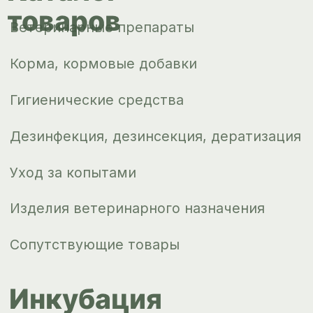
оплата
О компании
Новости
Контакты
ips66@bk.ru
+7 343 264
51 17
© ИПС «Сведловская» 2023
Политика конфиденциальности
Согласие на обработку
персональных данных
Design by
Design...ed