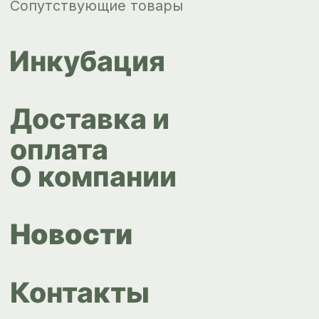
Контакты
ips66@bk.ru
+7 343 264
51 17
© ИПС «Сведловская» 2023
Политика конфиденциальности
Согласие на обработку
персональных данных
Design by
Design...ed