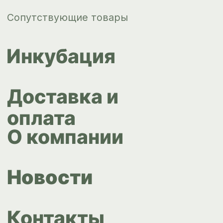
Контакты
ips66@bk.ru
+7 343 264
51 17
© ИПС «Сведловская» 2023
Политика конфиденциальности
Согласие на обработку
персональных данных
Design by
Design...ed