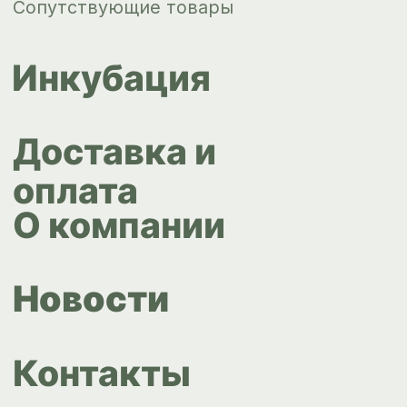
Контакты
ips66@bk.ru
+7 343 264
51 17
© ИПС «Сведловская» 2023
Политика конфиденциальности
Согласие на обработку
персональных данных
Design by
Design...ed