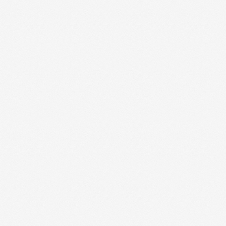
Инкубация
Доставка и оплата
О компании
Новости
Контакты
ips66@bk.ru
+7 343 264 51 17