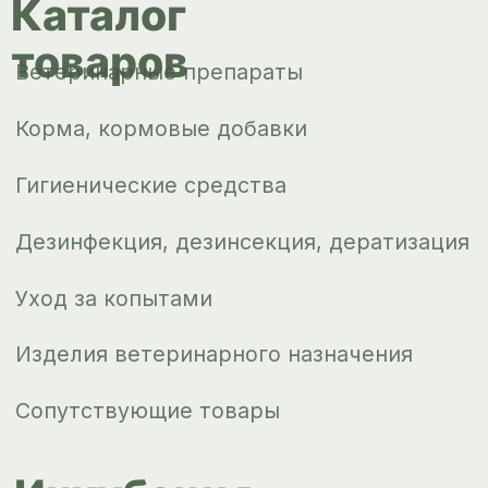
оплата
О компании
Новости
Контакты
ips66@bk.ru
+7 343 264
51 17
© ИПС «Сведловская» 2023
Политика конфиденциальности
Согласие на обработку
персональных данных