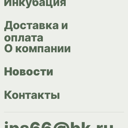
Design by
Design...ed