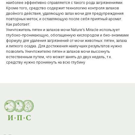
наиболее эффективно справляется с такого рода загрязнениями.
Кроме того, средство содержит технологию контроля запахов
двойного действия, удаляющую запах мочи для предупреждения
повторных меток, и оставляющую после себя приятный аромат.
Каталог
Как работает:
товаров
Уничтожитель пятен и запахов мочи Nature’s Miracle использует
Ветеринарные препараты
глубоко-проникающую, обогащенную кислородом и био-энзимами
формулу для удаления загрязнений от мочи животных: пятен, запаха
Корма, кормовые добавки
и липкого осадка. Для достижения наилучших результатов нужно
позволить Уничтожителю пятен и запахов мочи высохнуть
Гигиенические средства
естественным путем, что может занять до двух недель, т.к.
средству нужно проникнуть на всю глубину
Дезинфекция, дезинсекция, дератизация
Уход за копытами
Изделия ветеринарного назначения
Сопутствующие товары
Инкубация
Доставка и