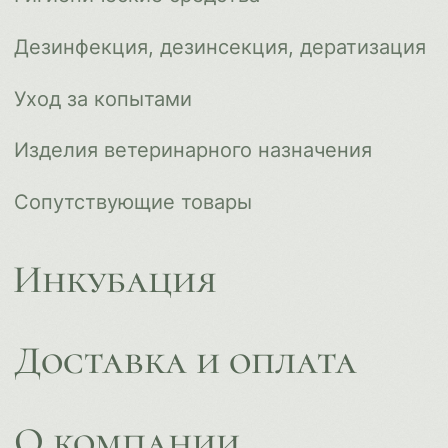
Контакты
ips66@bk.ru
+7 343 264 51 17
© ИПС «Сведловская» 2023
Политика конфиденциальности
Согласие на обработку
персональных данных
Design by
Design...ed