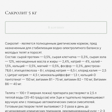
Сакролит 5 кг
В корзину
Сакролит - является полноценным диетическим кормом, пред
назначенным для стабилизации водно-электролитного баланса у
молодых телят и поросят.
Состав: сырой протеин — 0,5%, сырая клетчатка — 0,3%, сырая зола
— 12%, неочищенные масла и жиры — 2,4%, натрий — 4%, калий –
1,5%, кальций — 0,5%, магний — 0,5%, фосфор — 0,3%, декстроза-
78,6 г, этилцеллюлоза – 8 г, хлорид натрия — 6,5 г, хлорид калия — 2,5
г, Цитрат натрия — 4,5 г, монокальцийфосфат – 1,3 г, кальций-D
пантотенат — 150 мг, витамин B1 – 75 мг, витамин B2 – 110 мг, Витамин
B6 — 40 мг.
Телята — 100 г (1 мерная ложка) препарата растворяют в 2,5 л
Каталог товаров
теплой воды (35-40 градусов) или 3цм и тщательно перемешивают
вручную или с помощью автоматических смеси смесителей.
Готовым раствором телят выпаивают 2-3 раза в день до
Ветеринарные препараты
исчезновения клинических признаков, рекомендованный курс – 2-3