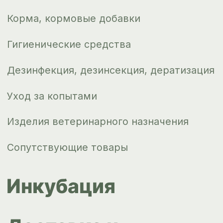
Новости
Контакты
ips66@bk.ru
+7 343 264
51 17
© ИПС «Сведловская» 2023
Политика конфиденциальности
Согласие на обработку
персональных данных
Design by
Design...ed