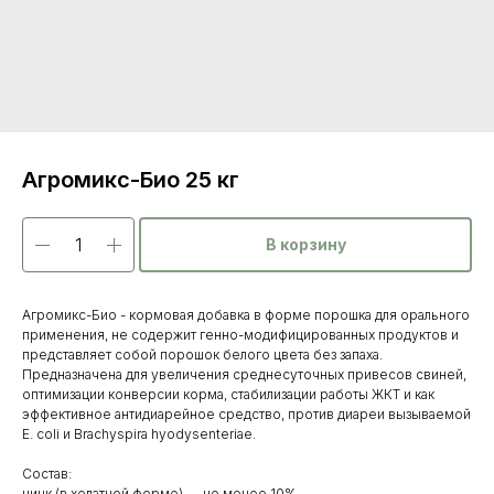
Агромикс-Био 25 кг
В корзину
Агромикс-Био - кормовая добавка в форме порошка для орального
применения, не содержит генно-модифицированных продуктов и
представляет собой порошок белого цвета без запаха.
Предназначена для увеличения среднесуточных привесов свиней,
оптимизации конверсии корма, стабилизации работы ЖКТ и как
эффективное антидиарейное средство, против диареи вызываемой
E. coli и Brachyspira hyodysenteriae.
Состав:
цинк (в хелатной форме) — не менее 10%