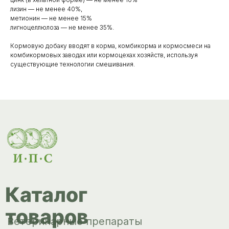
Каталог
лизин — не менее 40%,
метионин — не менее 15%
товаров
Ветеринарные препараты
лигноцеллюлоза — не менее 35%.
Корма, кормовые добавки
Кормовую добаку вводят в корма, комбикорма и кормосмеси на
комбикормовых заводах или кормоцехах хозяйств, используя
существующие технологии смешивания.
Гигиенические средства
Дезинфекция, дезинсекция, дератизация
Уход за копытами
Изделия ветеринарного назначения
Сопутствующие товары
Инкубация
Доставка и
оплата
О компании