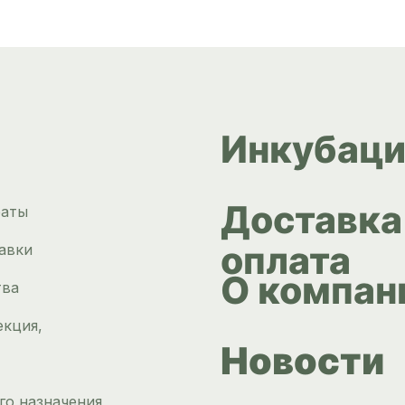
Инкубаци
Доставка
раты
оплата
авки
О компан
тва
екция,
Новости
го назначения