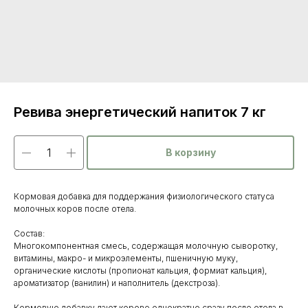
Ревива энергетический напиток 7 кг
В корзину
Кормовая добавка для поддержания физиологического статуса
молочных коров после отела.
Состав:
Многокомпонентная смесь, содержащая молочную сыворотку,
витамины, макро- и микроэлементы, пшеничную муку,
органические кислоты (пропионат кальция, формиат кальция),
ароматизатор (ванилин) и наполнитель (декстроза).
Кормовую добавку дают корове однократно сразу после отела в