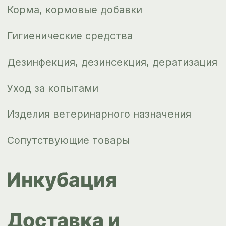
Новости
Контакты
ips66@bk.ru
+7 343 264
51 17
© ИПС «Сведловская» 2023
Политика конфиденциальности
Согласие на обработку
персональных данных
Design by
Design...ed