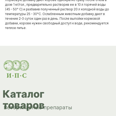
Каталог
дозе 1 кг/гол., предварительно растворив ее в 10 л горячей воды
товаров
(45 - 50° С) и разбавив полученный раствор 20 л холодной воды до
Ветеринарные препараты
температуры 25 - 30°С. Ослабленным животным добавку дают в
течение 2-3 суток один раз в день. После выпойки кормовой
Корма, кормовые добавки
добавки, корове нужен свободный доступ к воде, рекомендуется
теплое питье.
Гигиенические средства
Дезинфекция, дезинсекция, дератизация
Уход за копытами
Изделия ветеринарного назначения
Сопутствующие товары
Инкубация
Доставка и
оплата
О компании