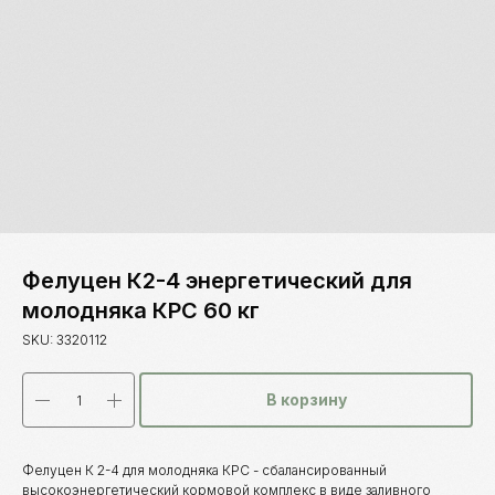
Новости
Контакты
ips66@bk.ru
+7 343 264
Фелуцен К2-4 энергетический для
51 17
молодняка КРС 60 кг
© ИПС «Сведловская» 2023
SKU:
3320112
Политика конфиденциальности
Согласие на обработку
персональных данных
В корзину
Design by
Design...ed
Фелуцен К 2-4 для молодняка КРС - сбалансированный
высокоэнергетический кормовой комплекс в виде заливного