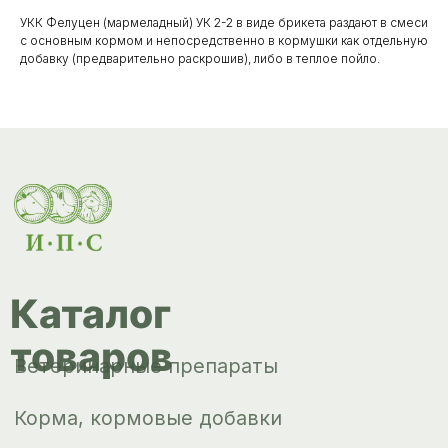
Ветеринарные препараты
УКК Фелуцен (мармеладный) УК 2-2 в виде брикета раздают в смеси
с основным кормом и непосредственно в кормушки как отдельную
Корма, кормовые добавки
добавку (предварительно раскрошив), либо в теплое пойло.
Гигиенические средства
Дезинфекция, дезинсекция, дератизация
Уход за копытами
Изделия ветеринарного назначения
Сопутствующие товары
Инкубация
Доставка и
оплата
О компании