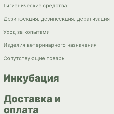
Новости
Контакты
ips66@bk.ru
+7 343 264
51 17
© ИПС «Сведловская» 2023
Политика конфиденциальности
Согласие на обработку
персональных данных
Design by
Design...ed