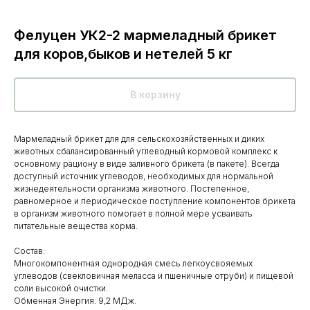
Фелуцен УК2-2 мармеладный брикет
для коров,быков и нетелей 5 кг
В корзину
Мармеладный брикет для для сельскохозяйственных и диких
животных сбалансированный углеводный кормовой комплекс к
основному рациону в виде заливного брикета (в пакете). Всегда
доступный источник углеводов, необходимых для нормальной
жизнедеятельности организма животного. Постепенное,
равномерное и периодическое поступление компонентов брикета
в организм животного помогает в полной мере усваивать
питательные вещества корма.
Состав:
Многокомпонентная однородная смесь легкоусвояемых
углеводов (свекловичная меласса и пшеничные отруби) и пищевой
Каталог
соли высокой очистки.
Обменная Энергия: 9,2 МДж.
товаров