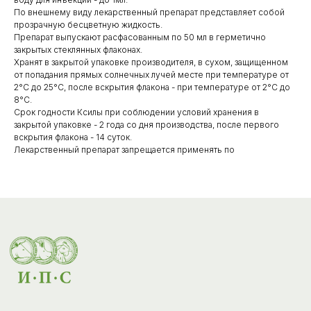
По внешнему виду лекарственный препарат представляет собой
прозрачную бесцветную жидкость.
Препарат выпускают расфасованным по 50 мл в герметично
Каталог
закрытых стеклянных флаконах.
Хранят в закрытой упаковке производителя, в сухом, защищенном
товаров
от попадания прямых солнечных лучей месте при температуре от
Ветеринарные препараты
2°С до 25°С, после вскрытия флакона - при температуре от 2°С до
8°С.
Корма, кормовые добавки
Срок годности Ксилы при соблюдении условий хранения в
закрытой упаковке - 2 года со дня производства, после первого
Гигиенические средства
вскрытия флакона - 14 суток.
Лекарственный препарат запрещается применять по
Дезинфекция, дезинсекция, дератизация
Уход за копытами
Изделия ветеринарного назначения
Сопутствующие товары
Инкубация