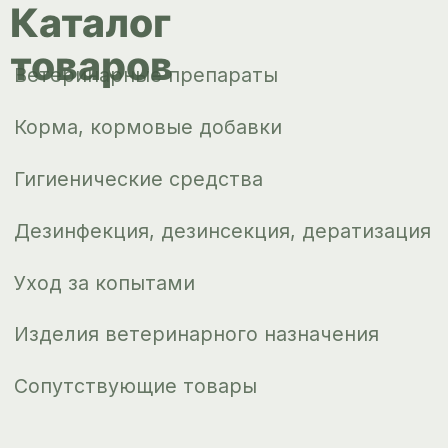
Доставка и
оплата
О компании
Новости
Контакты
ips66@bk.ru
+7 343 264
51 17
© ИПС «Сведловская» 2023
Политика конфиденциальности
Согласие на обработку
персональных данных