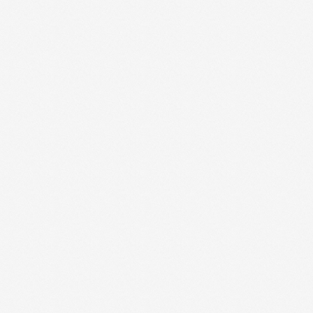
ips66@bk.ru
+7 343 264 51 17
© ИПС «Сведловская» 2023
Политика конфиденциальности
Согласие на обработку
персональных данных
Design by
Design...ed