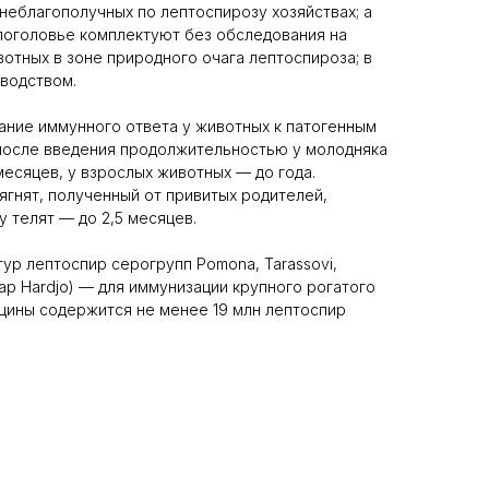
 неблагополучных по лептоспирозу хозяйствах; а
 поголовье комплектуют без обследования на
вотных в зоне природного очага лептоспироза; в
водством.
ние иммунного ответа у животных к патогенным
 после введения продолжительностью у молодняка
месяцев, у взрослых животных — до года.
ягнят, полученный от привитых родителей,
у телят — до 2,5 месяцев.
тур лептоспир серогрупп Pomona, Tarassovi,
вар Hardjo) — для иммунизации крупного рогатого
вакцины содержится не менее 19 млн лептоспир