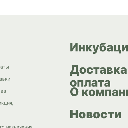
Инкубаци
Доставка
раты
оплата
авки
О компан
тва
екция,
Новости
го назначения