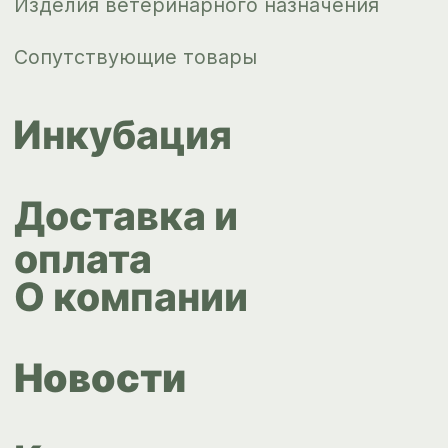
ips66@bk.ru
+7 343 264
51 17
© ИПС «Сведловская» 2023
Политика конфиденциальности
Согласие на обработку
персональных данных
Design by
Design...ed