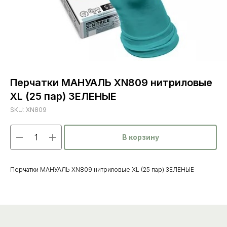
Перчатки МАНУАЛЬ XN809 нитриловые
XL (25 пар) ЗЕЛЕНЫЕ
SKU:
XN809
В корзину
Каталог
товаров
Ветеринарные препараты
Перчатки МАНУАЛЬ XN809 нитриловые XL (25 пар) ЗЕЛЕНЫЕ
Корма, кормовые добавки
Гигиенические средства
Дезинфекция, дезинсекция, дератизация