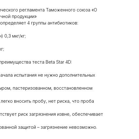
ического регламента Таможенного союза «О
очной продукции»
D определяет 4 группы антибиотиков:
 0,3 мкг/кг;
г;
реимущества теста Beta Star 4D:
ачала испытания не нужно дополнительных
ыром, пастеризованном, восстановленном
легко вносить пробу, нет риска, что проба
тствует риск загрязнения извне, обеспечивает
ованной защитой – загрязнение невозможно.