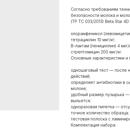
Согласно требованиям техн
безопасности молока и мол
(ТР ТС 033/2013) Beta Star 4
хлорамфеникол (левомицетин)
тетрациклин 10 мкг/кг;
В-лактам (пенициллин) 4 мкг/к
стрептомицин 200 мкг/кг.
Основные характеристики и п
одношаговый тест — после н
действий;
определяет антибиотики в с
молоке;
удобный размер пузырька — 
выльется;
одноразовая пипетка — отсу
точное количество образца;
тестовая полоска с ламинир
Комплектация набора: