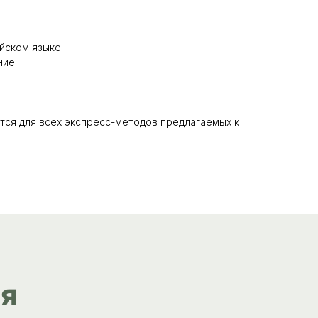
йском языке.
ие:
тся для всех экспресс-методов предлагаемых к
я