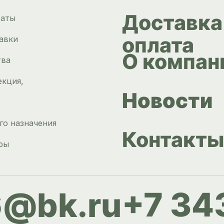
Доставка
раты
оплата
авки
О компан
тва
екция,
Новости
го назначения
Контакты
ры
+7 34
6@bk.ru