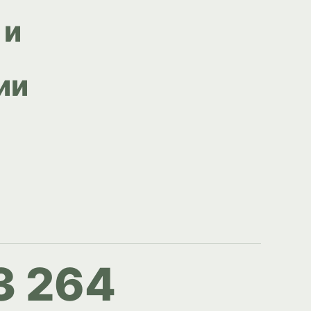
 и
ии
3 264