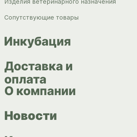
ips66@bk.ru
+7 343 264
51 17
© ИПС «Сведловская» 2023
Политика конфиденциальности
Согласие на обработку
персональных данных
Design by
Design...ed