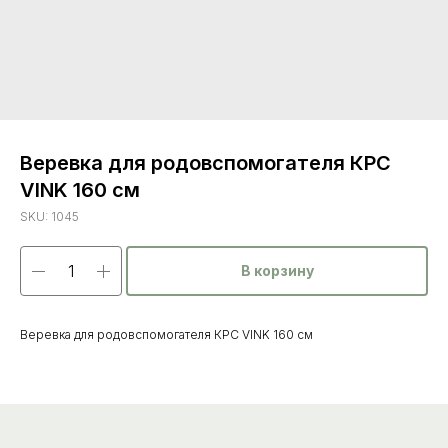
Веревка для родовспомогателя КРС
VINK 160 см
SKU:
1045
В корзину
Каталог
товаров
Ветеринарные препараты
Веревка для родовспомогателя КРС VINK 160 см
Корма, кормовые добавки
Гигиенические средства
Дезинфекция, дезинсекция, дератизация